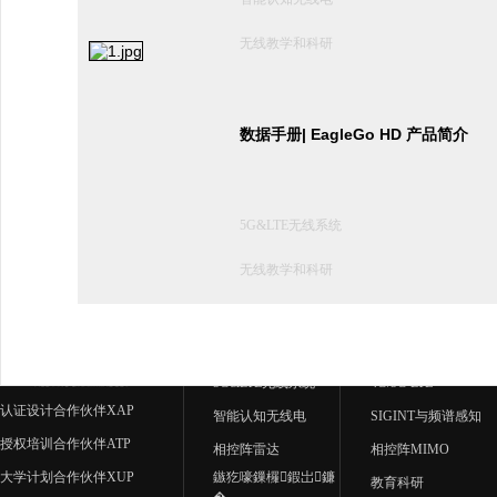
无线教学和科研
数据手册| EagleGo HD 产品简介
5G&LTE无线系统
无线教学和科研
应用中心
产品中心
5G&LTE无线系统
4G/5G LTE
认证设计合作伙伴XAP
智能认知无线电
SIGINT与频谱感知
授权培训合作伙伴ATP
相控阵雷达
相控阵MIMO
大学计划合作伙伴XUP
鏃犵嚎鏁欏鍜岀鐮
教育科研