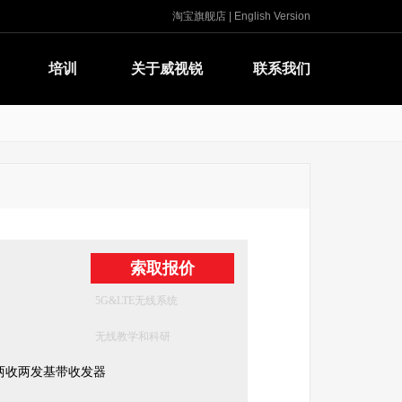
淘宝旗舰店
|
English Version
培训
关于威视锐
联系我们
索取报价
5G&LTE无线系统
无线教学和科研
 8x，两收两发基带收发器