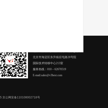
如何能够与我们取得联系？
北京威视锐科技有限公司 · 北京总部
北京市海淀区东升镇后屯路28号院
国际技术转移中心213室
服务热线：010－62670519
E-mail:sales@v3best.com
5
京公网安备110108002718号