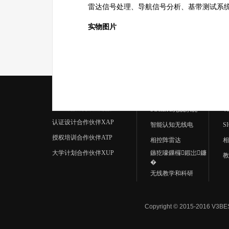
雷达信号处理、导航信号分析、基带测试系
实物图片
应用中心
5G&LTE无线系统
4
认证设计合作伙伴XAP
智能认知无线电
S
授权培训合作伙伴ATP
相控阵雷达
相
大学计划合作伙伴XUP
鏃犵嚎鏁欏鍜岀鐮
教
�
无线教学和科研
Copyright © 2015-2016 V3