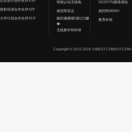
认证设计合作伙伴XAP
智能认知无线电
SIGINT与频谱感知
授权培训合作伙伴ATP
相控阵雷达
相控阵MIMO
大学计划合作伙伴XUP
鏃犵嚎鏁欏鍜岀鐮
教育科研
�
无线教学和科研
Copyright © 2015-2016 V3BEST.COM/V3T.CO